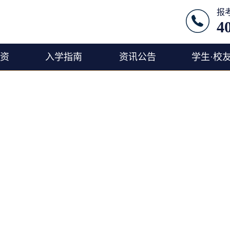
报
4
师资
入学指南
资讯公告
学生·校