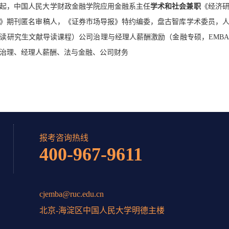
12月起，中国人民大学财政金融学院应用金融系主任
学术和社会兼职
《经济
》期刊匿名审稿人，《证券市场导报》特约编委，盘古智库学术委员，
读研究生文献导读课程）公司治理与经理人薪酬激励（金融专硕，EMB
治理、经理人薪酬、法与金融、公司财务
报考咨询热线
400-967-9611
cjemba@ruc.edu.cn
北京-海淀区中国人民大学明德主楼